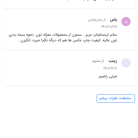
درب منزل تحویل بگیرید.
در فرایند
سفارش چاپ عکس اینترنتی
شما، تیم متخصص ما پیش از چاپ، کیفیت
فایل‌ها را بررسی می‌کند تا از نتیجه نهایی رضایت کامل داشته باشید. این تعهد به
یاس
از بندرعباس
ی
کیفیت، دلیل اعتماد هزاران مشتری به ماست.
۱۴۰۱/۱۰/۲۸
سلام اینستاچاپ عزیز... ممنون از محصولات معرکه تون. نحوه بسته بندی
تون عالیه. کیفیت چاپ عکس ها هم که دیگه نگم! حیرت انگیزن...
زینب
از مشهد
ز
۱۴۰۱/۸/۱۱
خیلی راضیم
مشاهده نظرات بیشتر