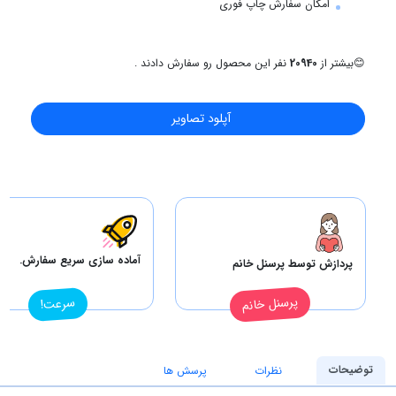
امکان سفارش چاپ فوری
😊
بیشتر از
20940
نفر این محصول رو سفارش دادند .
آپلود تصاویر
آماده سازی سریع سفارش.
پردازش توسط پرسنل خانم
پرسنل خانم
سرعت!
توضیحات
نظرات
پرسش ها