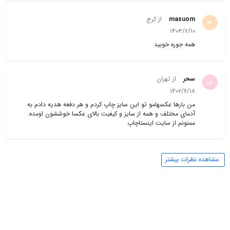
masuom
از کرج
m
۱۴۰۳/۲/۱۰
همه جوره خوبید
سحر
از تهران
س
۱۴۰۲/۶/۱۸
من بارها عکسهامو تو این سایز چاپ کردم و هر دفعه هدیه دادم به
آدمای مختلف و همه از سایز و کیفیت بالای عکسا خوششون اومده.
ممنونم از سایت اینستاچاپ
مشاهده نظرات بیشتر