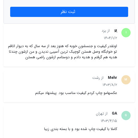
هزینه چاپ عکس مینی چارگوش 6x6
ثبت نظر
قیمت چاپ عکس 6*6
(مینی چارگوش) ،
13،000 تومان
است – ارزون‌ترین گزینه
برای چاپ‌های مربع کوچک! در مورد کیفیت چاپ ULTRA HD و دوام بالا و
ماندگاری رنگ هم که دیگه نگیم
.
اِلا
از یزد
ا
۱۴۰۴/۱/۲
ایده‌های جذاب برای استفاده از عکس 6 در 6 (مینی
اونقدر کیفیت و جنسشون خوبه که هنوز بعد از سه سال که به دیوار اتاقم
چارگوش):
تو خوابگاه وصل هستن کوچیک ترین آسیبی ندیدن و من ازشون چندتا
هدیه هم گرفتم و هدیه دادم و دوستامم ازشون راضی هستن
هدیه‌های کوچک
: عکس‌های خاص رو چاپ کن و توی جعبه هدیه بذار.
کلاژهای مینیمال
: چند عکس 6x6 رو کنار هم بچسبون برای دیوار هنری.
Mehr
دکوری جیب‌پسند
از رشت
: به عنوان تزئین کیف یا دفترچه استفاده کن یا اصلا بزار
M
توی کیف پولت.
۱۴۰۳/۸/۲
عکسهامو چاپ کردم کیفیت مناسب بود. پیشنهاد میکنم
قاب موبایل
: یه قاب موبایل شفاف بگیر و عکسهای خوشگلیکه دوست داری
رو به صورت مینی چارگوش بزار توش.
GA
از تهران
G
۱۴۰۳/۴/۱۵
کاملا با کیفیت چاپ شده بود و با بسته بندی زیبا