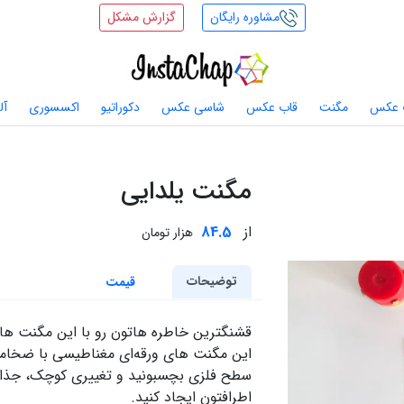
مشاوره رایگان
گزارش مشکل
 عکس
مگنت
قاب عکس
شاسی عکس
دکوراتیو
اکسسوری
آل
مگنت یلدایی
از
84.5
هزار تومان
توضیحات
قیمت
قشنگترین خاطره هاتون رو با این مگنت های
این مگنت های ورقه‌ای مغناطیسی با ضخامت
سطح فلزی بچسبونید و تغییری کوچک، جذاب 
اطرافتون ایجاد کنید.