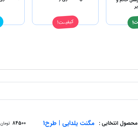
ر
کیفیـت!
ت!
مگنت یلدایی | طرح1
محصول انتخابی :
84500
تومان