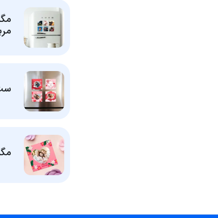
مگ
مرب
ست
مگن