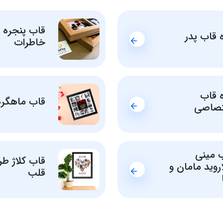
قاب پنجره
ه قاب پدر
خاطرات
ه قاب
قاب ماهگرد
صاصی
 مینی
قاب کلاژ ط
اروید مامان و
قلب