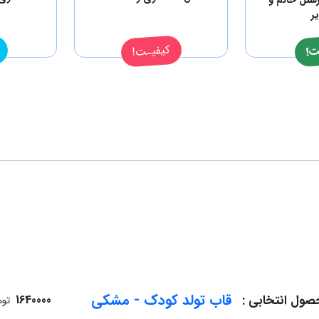
ر
کیفیـت!
ت!
قاب تولد کودک - مشکی
ول انتخابی :
1640000
توم