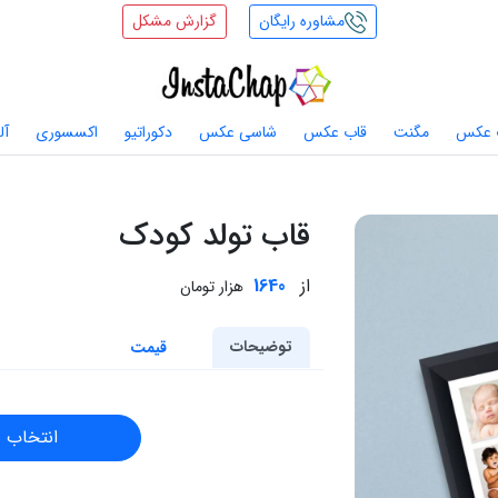
مشاوره رایگان
گزارش مشکل
 عکس
مگنت
قاب عکس
شاسی عکس
دکوراتیو
اکسسوری
آل
قاب تولد کودک
از
1640
هزار تومان
توضیحات
قیمت
انتخاب 