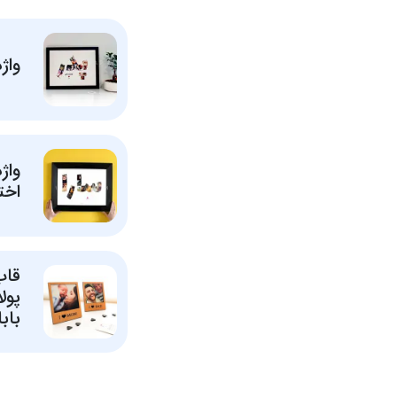
واژ
واژ
اخت
قاب
پول
بابا