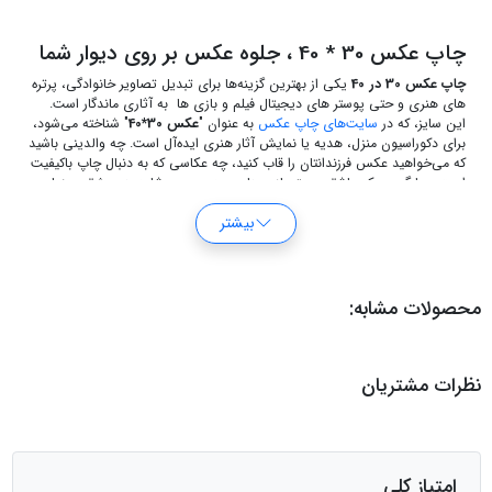
چاپ عکس 30 * 40 ، جلوه عکس بر روی دیوار شما
چاپ عکس 30 در 40
یکی از بهترین گزینه‌ها برای تبدیل تصاویر خانوادگی، پرتره
های هنری و حتی پوستر های دیجیتال فیلم و بازی ها به آثاری ماندگار است.
این سایز، که در
سایت‌های چاپ عکس
به عنوان "
عکس 30*40
" شناخته می‌شود،
برای دکوراسیون منزل، هدیه یا نمایش آثار هنری ایده‌آل است. چه والدینی باشید
که می‌خواهید عکس فرزندانتان را قاب کنید، چه عکاسی که به دنبال چاپ باکیفیت
است و یا گیمری که عاشق پوستر بازی های ویدیو یی و شاید هم عشق سینمایی
که دوست دارد پوستر فیلم های مورد علاقه اش را بر روی دیوار آویزان کند، این
بیشتر
محصول نیازهای شما را برآورده می‌کند.
مشخصات فنی
محصولات مشابه:
سایز کاغذ
30 در 40 سانتی متر
کاغذ چاپ
لاستر / سیلک
شیوه چاپ
فتوشیمی ظهور عکس دستگاه نوریتسو
نظرات مشتریان
ضخامت کاغذ
تقریبا 200 میکرون
چرا چاپ عکس 30 در 40 ؟
امتیاز کلی
کیفیت برتر:
چاپ با تکنولوژی ULTRA HD ظهور عکس دستگاه های