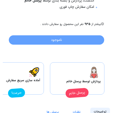
انگشت، پردازش و بسته بندی توسط
پرسنل خانم
امکان سفارش چاپ فوری
😊
بیشتر از
935
نفر این محصول رو سفارش دادند .
ناموجود
آماده سازی سریع سفارش.
پردازش توسط پرسنل خانم
پرسنل خانم
سرعت!
توضیحات
نظرات
پرسش ها