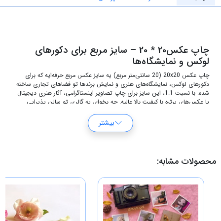
چاپ عکس20 * 20 – سایز مربع برای دکورهای
لوکس و نمایشگاه‌ها
چاپ عکس 20x20 (20 سانتی‌متر مربع) یه سایز عکس مربع حرفه‌ایه که برای
دکورهای لوکس، نمایشگاه‌های هنری و نمایش برندها تو فضاهای تجاری ساخته
شده. با نسبت 1:1، این سایز برای چاپ تصاویر اینستاگرامی، آثار هنری دیجیتال
یا عکس‌های پرتره با کیفیت بالا عالیه. چه بخوای یه گالری تو سالن پذیرایی
خونت درست کنی، چه اثر هنریت رو تو نمایشگاه به نمایش بذاری،
سرویس
آنلاین چاپ عکس
اینستاچاپ با کیفیت Ultra HD، رنگ‌های غنی و دوام ضدخش
بیشتر
و ضدآب، بهترین نتیجه رو بهت می‌ده. سایز 20 در 20 به‌خاطر اندازه‌ی نه‌چندان
بزرگ و نه‌چندان کوچیکش، برای فضاهای تجاری مثل رستوران‌ها یا گالری‌های
کوچک هم خیلی محبوبه.
محصولات مشابه:
چه چیزی چاپ عکس 20 در 20 رو خاص می‌کنه؟
این سایز به‌خاطر شکل مربع و اندازه متوسطش، برای نمایش آثار با جلوه بصری
قوی مناسبه. مثلاً می‌تونی یه عکس پرتره یا طرح دیجیتال رو چاپ کنی و تو یه
قاب فلزی برای نمایش تو گالری یا لابی شرکت بذاری.
هزینه چاپ عکس 20*20 چقدره؟