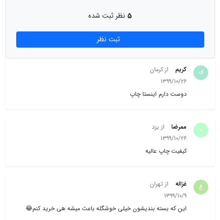
در همین صفحه بر روی دکمه آپلود تصویر کلیکی
کنید، تصاویر خودتون رو آپلود و سفارشتون رو نهایی
5
نظر ثبت شده
کنید.
ثبت نظر
کریم
از کرمان
ک
۱۳۹۹/۱۰/۲۶
دوست دارم اینستا چاپ
ممرضا
از یزد
م
۱۳۹۹/۱۰/۲۶
کیفیت چاپ عالیه
غزاله
از تهران
غ
۱۳۹۹/۱۰/۹
این که بسته بندیشون خیلی خوشگله باعث میشه هی خرید کنم😂