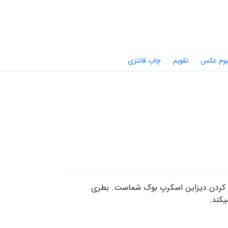
بوم عکس
تقویم
چاپ فانتزی
با کردن دیزاین اسکرپ بوک شماست. بطری
یکند.