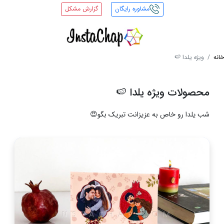
مشاوره رایگان
گزارش مشکل
خانه
ویژه یلدا 🍉
محصولات ویژه یلدا 🍉
شب یلدا رو خاص به عزیزانت تبریک بگو😍