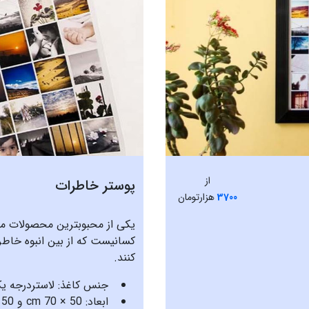
از
پوستر خاطرات
3700
هزار‌تومان
یکی از محبوبترین محصولات م
کسانیست که از بین انبوه خاطر
کنند.
جنس کاغذ: لاستردرجه یک با 
ابعاد: 50 × 70 cm و 50 در 50 cm