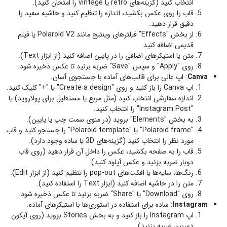
انتخاب کنید (گزینه‌های retro یا vintage را امتحان کنید).
قاب را روی عکس بکشید، اندازه را تنظیم کنید و حاشیه سفید را
دقیق قرار دهید.
از بخش "Effects" فیلترهای وینتیج مانند Polaroid V2 یا فیلم
قدیمی اضافه کنید.
متن یا استیکرهای اضافی را در پایین اضافه کنید (از ابزار Text).
روی "Apply" و سپس "Save" ضربه بزنید تا عکس ذخیره شود.
Canva
: اپ عالی برای قالب‌های آماده با جستجوی آسان.
اپ Canva را باز کنید و روی "Create a design" یا "+" کلیک کنید.
اندازه سفارشی انتخاب کنید (مثل مربع یا مستطیل برای پولاروید) یا
"Instagram Post" را انتخاب کنید.
به بخش "Elements" بروید (در منوی سمت چپ یا پایین).
"Polaroid frame" یا "Polaroid template" را جستجو کنید و قاب
مورد نظر را انتخاب کنید (گزینه‌های 3D یا ساده وجود دارد).
قاب را به صفحه بکشید، عکس را داخل آن قرار دهید (روی قاب
دوبار ضربه بزنید و عکس آپلود کنید).
رنگ‌ها، سایه‌ها یا افکت‌های pop-out را تنظیم کنید (از ابزار Edit).
متن را در حاشیه اضافه کنید (ابزار Text را استفاده کنید).
روی "Download" یا "Share" ضربه بزنید تا عکس ذخیره شود.
Instagram
: ساده برای استفاده در استوری‌ها با استیکرهای آماده.
اپ Instagram را باز کنید و به بخش Stories بروید (روی آیکون
دوربین ضربه بزنید).