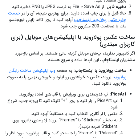
پایین استفاده کنید.
ذخیره فایل
: از File > Save As به فرمت JPEG یا PNG ذخیره کنید.
حالا فایل را برای چاپ آماده دارید. برای بهترین نتیجه، آن را در
خدمات
چاپ عکس پولاروید اینستاچاپ
آپلود کنید تا روی کاغذ ژاپنی فویجتسو
مات با ضخامت 200 میکرون چاپ شود.
ساخت عکس پولاروید با اپلیکیشن‌های موبایل (برای
کاربران مبتدی)
اگر کامپیوتر ندارید، اپ‌های موبایل گزینه عالی هستند. بر اساس بازخورد
مشتریان اینستاچاپ، این اپ‌ها ساده و سریع هستند:
ساخت پولاروید با اینستاچاپ
: به صفحه
وب اپلیکیشن ساخت رایگان
پولاروید
بروید، عکس دلخواهتون رو آپلود و خروجی نهایی را به صورت
پولاروید دانلود کنید.
PicsArt
: اپ قدرتمندی برای ویرایش با قاب‌های آماده پولاروید.
اپ PicsArt را باز کنید و روی "+" کلیک کنید تا پروژه جدید شروع
شود.
عکس را از گالری انتخاب کنید یا مستقیماً آپلود کنید.
به بخش "Stickers" یا "Frames" بروید (در منوی پایین، روی
Stickers ضربه بزنید).
"Polaroid" یا "Frame" را جستجو کنید و قاب پولاروید مورد نظر را