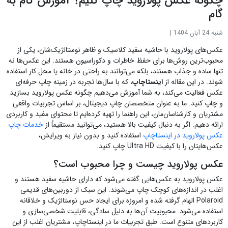
چگونه عکس پولاروید چاپ کنیم؟ آموزش گام به
گام
شنبه 24 آبان 1404
|
عکس‌های پولاروید با حاشیه سفید کلاسیک و ظاهر نوستالژیک‌شان، یکی از
محبوب‌ترین روش‌ها برای حفظ خاطرات و دکوراسیون هستند. این عکس‌ها نه
تنها ساده و جذاب هستند، بلکه می‌توانند به راحتی در خانه یا محل کار استفاده
شوند. در این مقاله از
اینستاچاپ
، که با سال‌ها تجربه در زمینه چاپ حرفه‌ای
عکس فعالیت می‌کند، به شما آموزش می‌دهیم چگونه عکس پولاروید بسازید
و چاپ کنید. ما به عنوان متخصصان چاپ دیجیتال، بر اساس تجربیات واقعی
مشتریان و کارشناسان‌مان، این راهنما را تهیه کرده‌ایم تا محتوای مفید و کاربردی
ارائه دهیم. اگر به دنبال کیفیت بالا هستید، می‌توانید مستقیماً از
خدمات چاپ
عکس پولاروید در اینستاچاپ
استفاده کنید و بدون نیاز به ویرایش،
عکس‌هایتان را با کیفیت Ultra HD چاپ کنید.
عکس پولاروید چیست و چرا محبوب است؟
عکس پولاروید به عکس‌هایی گفته می‌شود که دارای حاشیه سفید هستند و
اغلب در اندازه‌های کوچک چاپ می‌شوند. این سبک از دوربین‌های قدیمی
Polaroid الهام گرفته شده و امروزه برای ایجاد حس نوستالژیک و خلاقانه
استفاده می‌شود. محبوبیت آن‌ها به دلیل سادگی، قابلیت شخصی‌سازی و
کاربردهای متنوع است. طبق تجربیات ما در اینستاچاپ، مشتریان اغلب از این