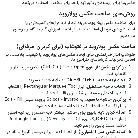
عکس‌ها برای ریسه‌های دکوراتیو یا هدایای شخصی استفاده می‌کنند.
روش‌های ساخت عکس پولاروید
برای ساخت عکس پولاروید، می‌توانید از نرم‌افزارهای کامپیوتری یا
اپلیکیشن‌های موبایل استفاده کنید. در ادامه، آموزش گام به گام را توضیح
می‌دهیم.
ساخت عکس پولاروید در فتوشاپ (برای کاربران حرفه‌ای)
فتوشاپ ابزار قدرتمندی برای ایجاد عکس‌های پولاروید با کیفیت بالاست. بر
اساس تجربیات کارشناسان طراحی ما:
باز کردن عکس
: از منوی File > Open (یا Ctrl+O) عکس مورد نظر را
انتخاب کنید.
ایجاد لایه جدید
: با Ctrl+Shift+N یک لایه جدید بسازید.
انتخاب ناحیه مستطیل
: ابزار Rectangular Marquee Tool را انتخاب
کنید و ناحیه‌ای مستطیل شکل برای قاب ایجاد کنید.
پر کردن حاشیه با سفید
: به Select > Inverse بروید، سپس Edit > Fill
را با رنگ سفید انتخاب کنید تا حاشیه سفید ایجاد شود.
اضافه کردن لایه پایین برای حاشیه بیشتر
: لایه جدیدی زیر لایه اصلی
بسازید (Ctrl + کلیک روی آیکون New Layer) و با Rectangle Tool
حاشیه سفید پایین را رسم کنید.
اضافه کردن متن (اختیاری)
: از Text Tool برای نوشتن تاریخ یا نام در